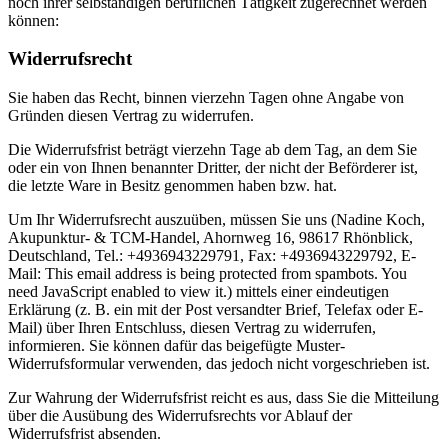
noch ihrer selbständigen beruflichen Tätigkeit zugerechnet werden
können:
Widerrufsrecht
Sie haben das Recht, binnen vierzehn Tagen ohne Angabe von
Gründen diesen Vertrag zu widerrufen.
Die Widerrufsfrist beträgt vierzehn Tage ab dem Tag, an dem Sie
oder ein von Ihnen benannter Dritter, der nicht der Beförderer ist,
die letzte Ware in Besitz genommen haben bzw. hat.
Um Ihr Widerrufsrecht auszuüben, müssen Sie uns (Nadine Koch,
Akupunktur- & TCM-Handel, Ahornweg 16, 98617 Rhönblick,
Deutschland, Tel.: +4936943229791, Fax: +4936943229792, E-
Mail:
This email address is being protected from spambots. You
need JavaScript enabled to view it.
) mittels einer eindeutigen
Erklärung (z. B. ein mit der Post versandter Brief, Telefax oder E-
Mail) über Ihren Entschluss, diesen Vertrag zu widerrufen,
informieren. Sie können dafür das beigefügte Muster-
Widerrufsformular verwenden, das jedoch nicht vorgeschrieben ist.
Zur Wahrung der Widerrufsfrist reicht es aus, dass Sie die Mitteilung
über die Ausübung des Widerrufsrechts vor Ablauf der
Widerrufsfrist absenden.