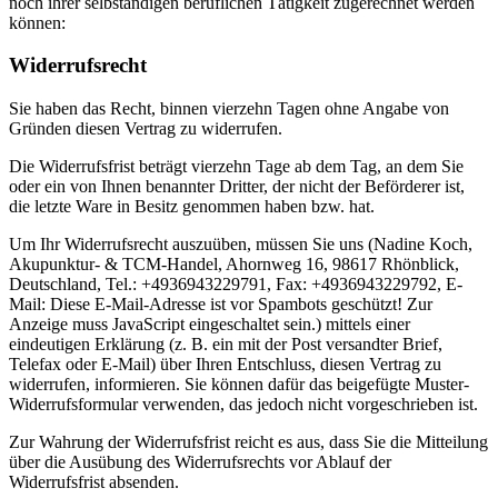
noch ihrer selbständigen beruflichen Tätigkeit zugerechnet werden
können:
Widerrufsrecht
Sie haben das Recht, binnen vierzehn Tagen ohne Angabe von
Gründen diesen Vertrag zu widerrufen.
Die Widerrufsfrist beträgt vierzehn Tage ab dem Tag, an dem Sie
oder ein von Ihnen benannter Dritter, der nicht der Beförderer ist,
die letzte Ware in Besitz genommen haben bzw. hat.
Um Ihr Widerrufsrecht auszuüben, müssen Sie uns (Nadine Koch,
Akupunktur- & TCM-Handel, Ahornweg 16, 98617 Rhönblick,
Deutschland, Tel.: +4936943229791, Fax: +4936943229792, E-
Mail:
Diese E-Mail-Adresse ist vor Spambots geschützt! Zur
Anzeige muss JavaScript eingeschaltet sein.
) mittels einer
eindeutigen Erklärung (z. B. ein mit der Post versandter Brief,
Telefax oder E-Mail) über Ihren Entschluss, diesen Vertrag zu
widerrufen, informieren. Sie können dafür das beigefügte Muster-
Widerrufsformular verwenden, das jedoch nicht vorgeschrieben ist.
Zur Wahrung der Widerrufsfrist reicht es aus, dass Sie die Mitteilung
über die Ausübung des Widerrufsrechts vor Ablauf der
Widerrufsfrist absenden.