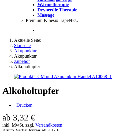
Wärmetherapie
Dryneedle Therapie
Massage
Premium-Kinesio-Tape
NEU
Aktuelle Seite:
Startseite
Akupunktur
Akupunktur
Zubehör
Alkoholtupfer
Alkoholtupfer
Drucken
ab
3,32 €
inkl. MwSt. zzgl.
Versandkosten
Brutto-Verkaufspreis ab
3,32 €