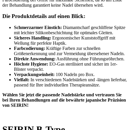
der Behandlung garantiert keine Nadel übersehen wird.
Die Produktdetails auf einen Blick:
Schmerzarmer Einstich:
Diamantscharf geschliffene Spitze
mit leichter Silikonbeschichtung für optimales Gleiten.
Sicheres Handling:
Ergonomischer Kunststoffgriff mit
Wellung für perfekte Haptik.
Farbcodierung:
Kräftige Farben zur schnellen
Größenerkennung und zur Vermeidung übersehener Nadeln.
Direkte Anwendung:
Ausführung ohne Führungsröhrchen.
Höchste Hygiene:
EO-Gas sterilisiert und sicher im 1er-
Blister verpackt.
Verpackungseinheit:
100 Nadeln pro Box.
Vielfalt:
In verschiedenen Nadelstärken und -längen lieferbar,
passend für Ihre individuellen Therapieansätze.
Wählen Sie jetzt die passende Nadelstärke und vertrauen Sie
bei Ihren Behandlungen auf die bewährte japanische Präzision
von SEIRIN!
1020 | 1021 | 1022 | 1023 | 1024 | 1025
SEIRIN B-Type