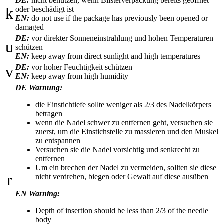
DE:
nicht benutzen, wenn Blisterverpackung bereits geöffnet
k
oder beschädigt ist
EN:
do not use if the package has previously been opened or
damaged
DE:
vor direkter Sonneneinstrahlung und hohen Temperaturen
u
schützen
EN:
keep away from direct sunlight and high temperatures
v
DE:
vor hoher Feuchtigkeit schützen
EN:
keep away from high humidity
DE Warnung:
die Einstichtiefe sollte weniger als 2/3 des Nadelkörpers
betragen
wenn die Nadel schwer zu entfernen geht, versuchen sie
zuerst, um die Einstichstelle zu massieren und den Muskel
zu entspannen
Versuchen sie die Nadel vorsichtig und senkrecht zu
entfernen
Um ein brechen der Nadel zu vermeiden, sollten sie diese
r
nicht verdrehen, biegen oder Gewalt auf diese ausüben
EN Warning:
Depth of insertion should be less than 2/3 of the needle
body