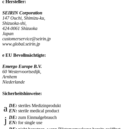
c
Hersteller:
SEIRIN Corporation
147 Ouchi, Shimizu-ku,
Shizuoka-shi,
424-0061 Shizuoka
Japan
customerservice@seirin.jp
www.global.seirin.jp
e
EU Bevollmächtigte:
Emergo Europe B.V.
60 Westervoortsedijk,
Arnhem
Niederlande
Sicherheitshinweise:
a
DE:
steriles Medizinprodukt
EN:
sterile medical product
j
DE:
zum Einmalgebrauch
EN:
for single use