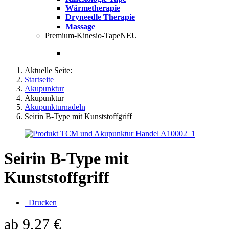
Wärmetherapie
Dryneedle Therapie
Massage
Premium-Kinesio-Tape
NEU
Aktuelle Seite:
Startseite
Akupunktur
Akupunktur
Akupunkturnadeln
Seirin B-Type mit Kunststoffgriff
Seirin B-Type mit
Kunststoffgriff
Drucken
ab
9,27 €