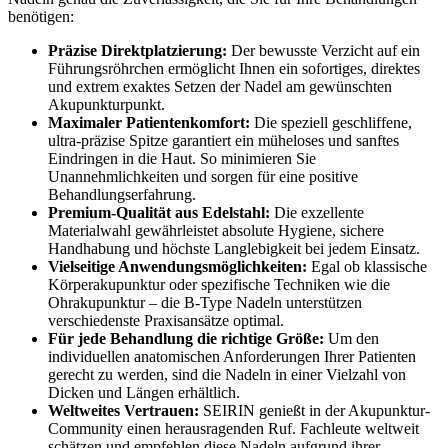
benötigen:
Präzise Direktplatzierung:
Der bewusste Verzicht auf ein
Führungsröhrchen ermöglicht Ihnen ein sofortiges, direktes
und extrem exaktes Setzen der Nadel am gewünschten
Akupunkturpunkt.
Maximaler Patientenkomfort:
Die speziell geschliffene,
ultra-präzise Spitze garantiert ein müheloses und sanftes
Eindringen in die Haut. So minimieren Sie
Unannehmlichkeiten und sorgen für eine positive
Behandlungserfahrung.
Premium-Qualität aus Edelstahl:
Die exzellente
Materialwahl gewährleistet absolute Hygiene, sichere
Handhabung und höchste Langlebigkeit bei jedem Einsatz.
Vielseitige Anwendungsmöglichkeiten:
Egal ob klassische
Körperakupunktur oder spezifische Techniken wie die
Ohrakupunktur – die B-Type Nadeln unterstützen
verschiedenste Praxisansätze optimal.
Für jede Behandlung die richtige Größe:
Um den
individuellen anatomischen Anforderungen Ihrer Patienten
gerecht zu werden, sind die Nadeln in einer Vielzahl von
Dicken und Längen erhältlich.
Weltweites Vertrauen:
SEIRIN genießt in der Akupunktur-
Community einen herausragenden Ruf. Fachleute weltweit
schätzen und empfehlen diese Nadeln aufgrund ihrer